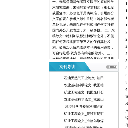
一、来稿必须是作者独立取得的原创性学
术研究成果，来稿的文字复制比（相似度
或重复率）必须低于用稿标准，引用部分
文字的要在参考文献中注明；署名和作者
单位无误，未曾以任何形式用任何文种在
国内外公开发表过；未一稿多投。 二、来
稿除文中特别加以标注和致谢之外，不侵
犯任何版权或损害第三方的任何其他权
利。如果20天后未收到本刊的录用通知，
可自行处理(双方另有约定的除外)。 三、
来稿经审阅通过，编辑部会将修改意见反
馈给您，您应在收到通知7天内提交修改
期刊导读
3
稿。作者享有引用和复制该文的权利及著
3
作权法的其它权利。 四、一般来说，4500
石油天然气工业论文_油田
字（电脑WORD统计，图表另计）以下的
3
农业基础科学论文_我国秸
文章，不能说清问题，很难保证学术质
4
矿业工程论文_我国煤矸石
量，本刊恕不受理。 五、论文格式及要
素：标题、作者、工作单位全称(院系处
农业基础科学论文_浅谈山
室)、摘要、关键词、正文、注释、参考文
环境科学与资源利用论文
献(遵从国家标准：GB\T7714-2005，点击
矿业工程论文_菱镁矿尾矿
查看参考文献格式示例)、作者简介(100字
矿业工程论文_准格尔旗煤
内)、联系方式(通信地址、邮编、电话、
电子信箱)。 六、处理流程：（1） 通过电