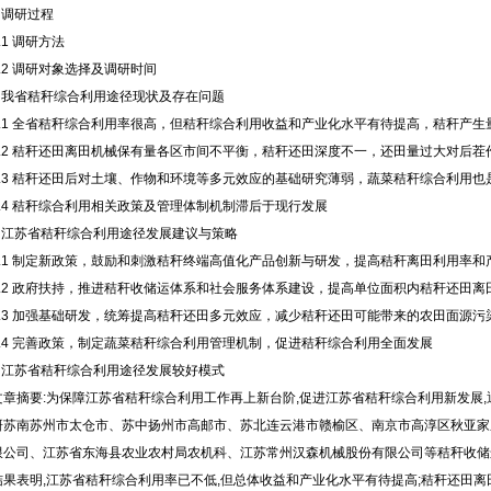
1 调研过程
.1 调研方法
1.2 调研对象选择及调研时间
2 我省秸秆综合利用途径现状及存在问题
2.1 全省秸秆综合利用率很高，但秸秆综合利用收益和产业化水平有待提高，秸秆产
2.2 秸秆还田离田机械保有量各区市间不平衡，秸秆还田深度不一，还田量过大对后
2.3 秸秆还田后对土壤、作物和环境等多元效应的基础研究薄弱，蔬菜秸秆综合利用
2.4 秸秆综合利用相关政策及管理体制机制滞后于现行发展
3 江苏省秸秆综合利用途径发展建议与策略
3.1 制定新政策，鼓励和刺激秸秆终端高值化产品创新与研发，提高秸秆离田利用率和
3.2 政府扶持，推进秸秆收储运体系和社会服务体系建设，提高单位面积内秸秆还田离
3.3 加强基础研发，统筹提高秸秆还田多元效应，减少秸秆还田可能带来的农田面源污
3.4 完善政策，制定蔬菜秸秆综合利用管理机制，促进秸秆综合利用全面发展
4 江苏省秸秆综合利用途径发展较好模式
文章摘要:为保障江苏省秸秆综合利用工作再上新台阶,促进江苏省秸秆综合利用新发展
研苏南苏州市太仓市、苏中扬州市高邮市、苏北连云港市赣榆区、南京市高淳区秋亚家
限公司、江苏省东海县农业农村局农机科、江苏常州汉森机械股份有限公司等秸秆收储
结果表明,江苏省秸秆综合利用率已不低,但总体收益和产业化水平有待提高;秸秆还田离