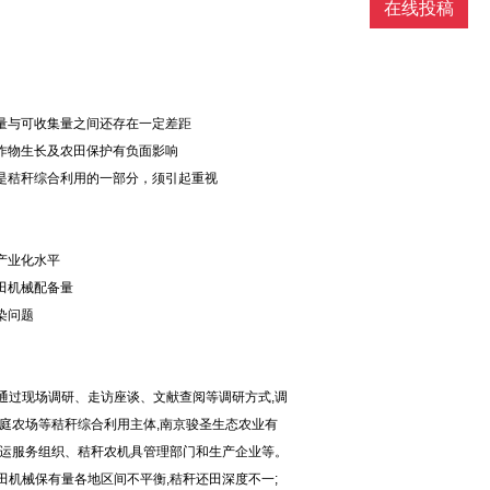
在线投稿
生量与可收集量之间还存在一定差距
茬作物生长及农田保护有负面影响
也是秸秆综合利用的一部分，须引起重视
产业化水平
田机械配备量
染问题
,通过现场调研、走访座谈、文献查阅等调研方式,调
庭农场等秸秆综合利用主体,南京骏圣生态农业有
运服务组织、秸秆农机具管理部门和生产企业等。
田机械保有量各地区间不平衡,秸秆还田深度不一;