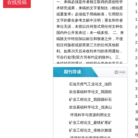
在线投稿
一、来稿必须是作者独立取得的原创性学
术研究成果，来稿的文字复制比（相似度
1
或重复率）必须低于用稿标准，引用部分
文字的要在参考文献中注明；署名和作者
单位无误，未曾以任何形式用任何文种在
国内外公开发表过；未一稿多投。 二、来
稿除文中特别加以标注和致谢之外，不侵
犯任何版权或损害第三方的任何其他权
利。如果20天后未收到本刊的录用通知，
可自行处理(双方另有约定的除外)。 三、
来稿经审阅通过，编辑部会将修改意见反
馈给您，您应在收到通知7天内提交修改
期刊导读
稿。作者享有引用和复制该文的权利及著
作权法的其它权利。 四、一般来说，4500
石油天然气工业论文_油田
字（电脑WORD统计，图表另计）以下的
农业基础科学论文_我国秸
文章，不能说清问题，很难保证学术质
矿业工程论文_我国煤矸石
量，本刊恕不受理。 五、论文格式及要
素：标题、作者、工作单位全称(院系处
农业基础科学论文_浅谈山
室)、摘要、关键词、正文、注释、参考文
环境科学与资源利用论文
献(遵从国家标准：GB\T7714-2005，点击
矿业工程论文_菱镁矿尾矿
查看参考文献格式示例)、作者简介(100字
矿业工程论文_准格尔旗煤
内)、联系方式(通信地址、邮编、电话、
电子信箱)。 六、处理流程：（1） 通过电